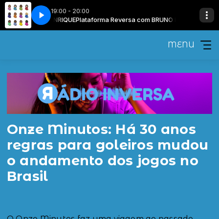
19:00 - 20:00
sa com BRUNO HENRIQUE
ind
Drake - Race My Mind
Plataforma Reversa com BRUNO HENRIQUE
MENU
Onze Minutos: Há 30 anos
regras para goleiros mudou
o andamento dos jogos no
Brasil
O Onze Minutos faz uma viagem ao passado