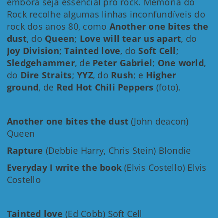
embora seja essencial pro rock. Memória do
Rock recolhe algumas linhas inconfundíveis do
rock dos anos 80, como
Another one bites the
dust
, do
Queen
;
Love will tear us apart
, do
Joy Division
;
Tainted love
, do
Soft Cell
;
Sledgehammer
, de
Peter Gabriel
;
One world
,
do
Dire Straits
;
YYZ
, do
Rush
; e
Higher
ground
, de
Red Hot Chili Peppers
(foto).
Another one bites the dust
(John deacon)
Queen
Rapture
(Debbie Harry, Chris Stein) Blondie
Everyday I write the book
(Elvis Costello) Elvis
Costello
Tainted love
(Ed Cobb) Soft Cell