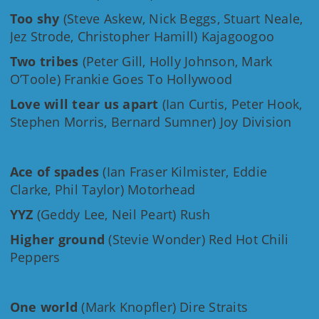
Too shy
(Steve Askew, Nick Beggs, Stuart Neale,
Jez Strode, Christopher Hamill) Kajagoogoo
Two tribes
(Peter Gill, Holly Johnson, Mark
O’Toole) Frankie Goes To Hollywood
Love will tear us apart
(Ian Curtis, Peter Hook,
Stephen Morris, Bernard Sumner) Joy Division
Ace of spades
(Ian Fraser Kilmister, Eddie
Clarke, Phil Taylor) Motorhead
YYZ
(Geddy Lee, Neil Peart) Rush
Higher ground
(Stevie Wonder) Red Hot Chili
Peppers
One world
(Mark Knopfler) Dire Straits