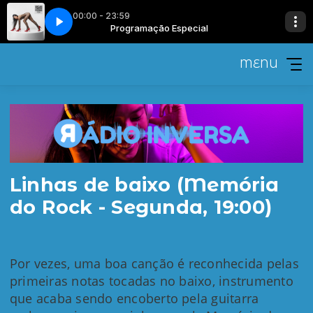
00:00 - 23:59
cial
fante pelo cano
Programação Especial
Vitoria Faria - Elefante pelo cano
MENU
Linhas de baixo (Memória
do Rock - Segunda, 19:00)
Por vezes, uma boa canção é reconhecida pelas
primeiras notas tocadas no baixo, instrumento
que acaba sendo encoberto pela guitarra